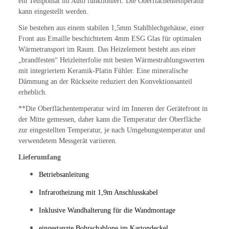
ein Tempomat im Auto funktioniert. Die Oberflächentemperatur
kann eingestellt werden.
Sie bestehen aus einem stabilen 1,5mm Stahlblechgehäuse, einer
Front aus Emaille beschichtetem 4mm ESG Glas für optimalen
Wärmetransport im Raum.
Das Heizelement besteht aus einer
„brandfesten“ Heizleiterfolie mit besten Wärmestrahlungswerten
mit integriertem Keramik-Platin Fühler. Eine mineralische
Dämmung an der Rückseite reduziert den Konvektionsanteil
erheblich.
**Die Oberflächentemperatur wird im Inneren der Gerätefront in
der Mitte gemessen, daher kann die Temperatur der Oberfläche
zur eingestellten Temperatur, je nach Umgebungstemperatur und
verwendetem Messgerät variieren.
Lieferumfang
Betriebsanleitung
Infrarotheizung mit 1,9m Anschlusskabel
Inklusive Wandhalterung für die Wandmontage
eingestanzte Bohrschablone im Kartondeckel