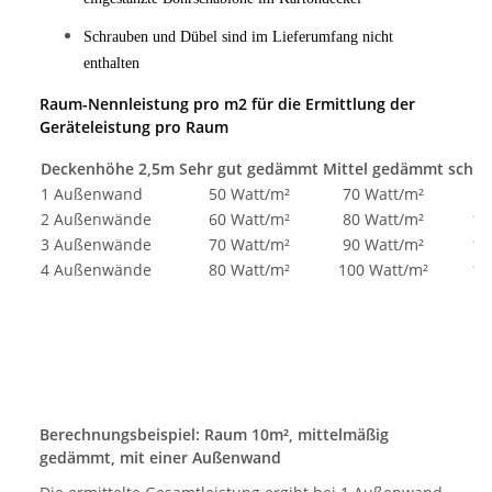
Schrauben und Dübel sind im Lieferumfang nicht
enthalten
Raum-Nennleistung pro m2 für die Ermittlung der
Geräteleistung pro Raum
Deckenhöhe 2,5m
Sehr gut gedämmt
Mittel gedämmt
schle
1 Außenwand
50 Watt/m²
70 Watt/m²
9
2 Außenwände
60 Watt/m²
80 Watt/m²
10
3 Außenwände
70 Watt/m²
90 Watt/m²
11
4 Außenwände
80 Watt/m²
100 Watt/m²
12
Berechnungsbeispiel: Raum 10m², mittelmäßig
gedämmt, mit einer Außenwand