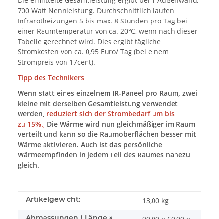
Die ermittelte Gesamtleistung ergibt bei 1 Außenwand,
700 Watt Nennleistung. Durchschnittlich laufen
Infrarotheizungen 5 bis max. 8 Stunden pro Tag bei
einer Raumtemperatur von ca. 20°C, wenn nach dieser
Tabelle gerechnet wird. Dies ergibt tägliche
Stromkosten von ca. 0,95 Euro/ Tag (bei einem
Strompreis von 17cent).
Tipp des Technikers
Wenn statt eines einzelnem IR-Paneel pro Raum, zwei
kleine mit derselben Gesamtleistung verwendet
werden,
reduziert sich der Strombedarf um bis
zu 15%.,
Die Wärme wird nun gleichmäßiger im Raum
verteilt und kann so die Raumoberflächen besser mit
Wärme aktivieren. Auch ist das persönliche
Wärmeempfinden in jedem Teil des Raumes nahezu
gleich.
Artikelgewicht:
13,00
kg
Abmessungen ( Länge ×
90,00 × 60,00 ×