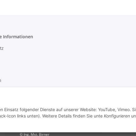
e Informationen
tz
m
recht
setzhinweise
en Einsatz folgender Dienste auf unserer Website: YouTube, Vimeo. S
ck-Icon links unten). Weitere Details finden Sie unte
Konfigurieren
un
© Ing. Mst. Birner