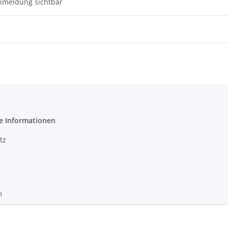
nmeldung sichtbar
e Informationen
tz
m
recht