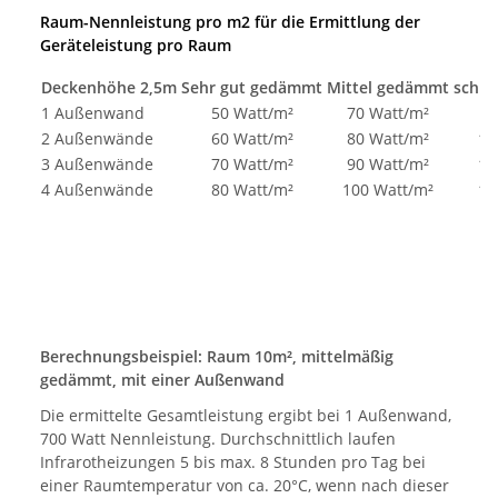
Raum-Nennleistung pro m2 für die Ermittlung der
Geräteleistung pro Raum
Deckenhöhe 2,5m
Sehr gut gedämmt
Mittel gedämmt
schle
1 Außenwand
50 Watt/m²
70 Watt/m²
9
2 Außenwände
60 Watt/m²
80 Watt/m²
10
3 Außenwände
70 Watt/m²
90 Watt/m²
11
4 Außenwände
80 Watt/m²
100 Watt/m²
12
Berechnungsbeispiel: Raum 10m², mittelmäßig
gedämmt, mit einer Außenwand
Die ermittelte Gesamtleistung ergibt bei 1 Außenwand,
700 Watt Nennleistung. Durchschnittlich laufen
Infrarotheizungen 5 bis max. 8 Stunden pro Tag bei
einer Raumtemperatur von ca. 20°C, wenn nach dieser