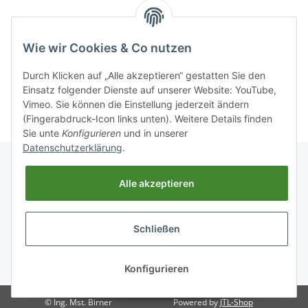
Wie wir Cookies & Co nutzen
Sonstiges
Durch Klicken auf „Alle akzeptieren“ gestatten Sie den
Einsatz folgender Dienste auf unserer Website: YouTube,
Vimeo. Sie können die Einstellung jederzeit ändern
(Fingerabdruck-Icon links unten). Weitere Details finden
Sie unte
Konfigurieren
und in unserer
Datenschutzerklärung
.
Alle akzeptieren
Informationen
Schließen
Gesetzliche Informationen
* Alle Preise inkl. gesetzlicher USt., zzgl.
Versand
Konfigurieren
© Ing. Mst. Birner
Powered by
JTL-Shop