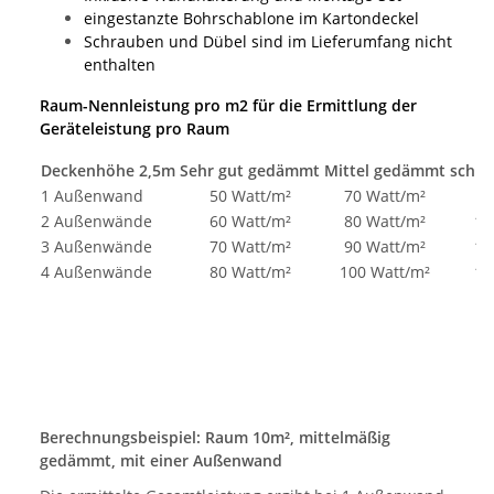
eingestanzte Bohrschablone im Kartondeckel
Schrauben und Dübel sind im Lieferumfang nicht
enthalten
Raum-Nennleistung pro m2 für die Ermittlung der
Geräteleistung pro Raum
Deckenhöhe 2,5m
Sehr gut gedämmt
Mittel gedämmt
schle
1 Außenwand
50 Watt/m²
70 Watt/m²
9
2 Außenwände
60 Watt/m²
80 Watt/m²
10
3 Außenwände
70 Watt/m²
90 Watt/m²
11
4 Außenwände
80 Watt/m²
100 Watt/m²
12
Berechnungsbeispiel: Raum 10m², mittelmäßig
gedämmt, mit einer Außenwand