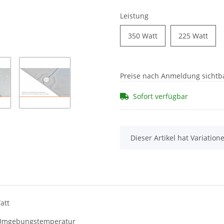
Leistung
350 Watt
225 Watt
Preise nach Anmeldung sichtb
Sofort verfügbar
x
Dieser Artikel hat Variatio
att
r Umgebungstemperatur