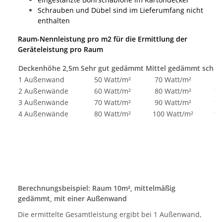
Schrauben und Dübel sind im Lieferumfang nicht
enthalten
Raum-Nennleistung pro m2 für die Ermittlung der
Geräteleistung pro Raum
Deckenhöhe 2,5m
Sehr gut gedämmt
Mittel gedämmt
schle
1 Außenwand
50 Watt/m²
70 Watt/m²
9
2 Außenwände
60 Watt/m²
80 Watt/m²
10
3 Außenwände
70 Watt/m²
90 Watt/m²
11
4 Außenwände
80 Watt/m²
100 Watt/m²
12
Berechnungsbeispiel: Raum 10m², mittelmäßig
gedämmt, mit einer Außenwand
Die ermittelte Gesamtleistung ergibt bei 1 Außenwand,