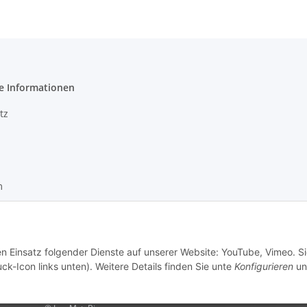
e Informationen
tz
m
recht
setzhinweise
en Einsatz folgender Dienste auf unserer Website: YouTube, Vimeo. S
ck-Icon links unten). Weitere Details finden Sie unte
Konfigurieren
un