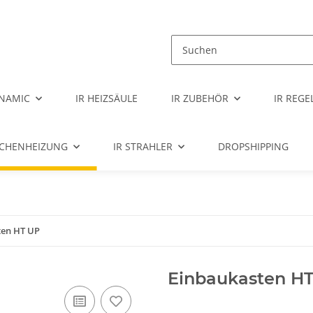
NAMIC
IR HEIZSÄULE
IR ZUBEHÖR
IR REG
ÄCHENHEIZUNG
IR STRAHLER
DROPSHIPPING
ten HT UP
Einbaukasten H