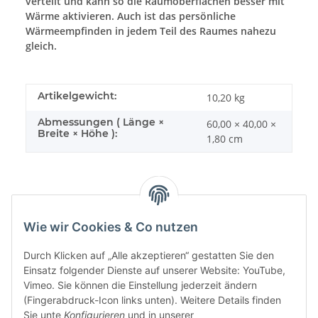
verteilt und kann so die Raumoberflächen besser mit
Wärme aktivieren. Auch ist das persönliche
Wärmeempfinden in jedem Teil des Raumes nahezu
gleich.
Artikelgewicht:
10,20
kg
Abmessungen ( Länge ×
60,00 × 40,00 ×
Breite × Höhe ):
1,80 cm
Wie wir Cookies & Co nutzen
Sonstiges
Durch Klicken auf „Alle akzeptieren“ gestatten Sie den
Einsatz folgender Dienste auf unserer Website: YouTube,
Vimeo. Sie können die Einstellung jederzeit ändern
(Fingerabdruck-Icon links unten). Weitere Details finden
Sie unte
Konfigurieren
und in unserer