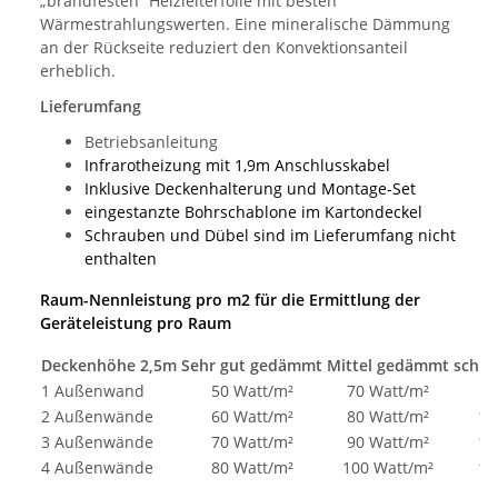
„brandfesten“ Heizleiterfolie mit besten
Wärmestrahlungswerten. Eine mineralische Dämmung
an der Rückseite reduziert den Konvektionsanteil
erheblich.
Lieferumfang
Betriebsanleitung
Infrarotheizung mit 1,9m Anschlusskabel
Inklusive Deckenhalterung und Montage-Set
eingestanzte Bohrschablone im Kartondeckel
Schrauben und Dübel sind im Lieferumfang nicht
enthalten
Raum-Nennleistung pro m2 für die Ermittlung der
Geräteleistung pro Raum
Deckenhöhe 2,5m
Sehr gut gedämmt
Mittel gedämmt
schle
1 Außenwand
50 Watt/m²
70 Watt/m²
9
2 Außenwände
60 Watt/m²
80 Watt/m²
10
3 Außenwände
70 Watt/m²
90 Watt/m²
11
4 Außenwände
80 Watt/m²
100 Watt/m²
12