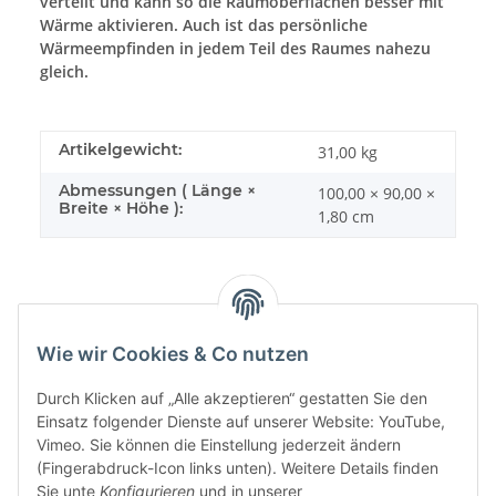
verteilt und kann so die Raumoberflächen besser mit
Wärme aktivieren. Auch ist das persönliche
Wärmeempfinden in jedem Teil des Raumes nahezu
gleich.
Artikelgewicht:
31,00
kg
Abmessungen ( Länge ×
100,00 × 90,00 ×
Breite × Höhe ):
1,80 cm
Wie wir Cookies & Co nutzen
Sonstiges
Durch Klicken auf „Alle akzeptieren“ gestatten Sie den
Einsatz folgender Dienste auf unserer Website: YouTube,
Vimeo. Sie können die Einstellung jederzeit ändern
(Fingerabdruck-Icon links unten). Weitere Details finden
Sie unte
Konfigurieren
und in unserer