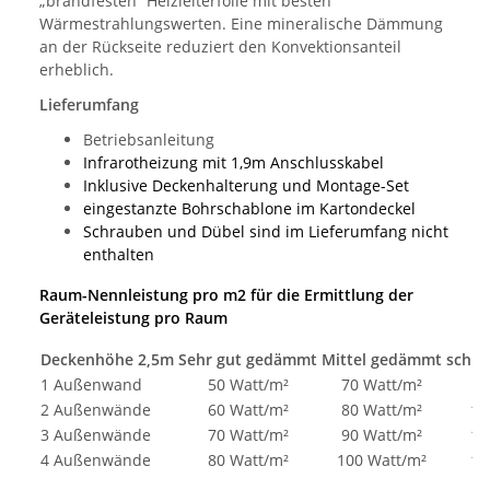
„brandfesten“ Heizleiterfolie mit besten
Wärmestrahlungswerten. Eine mineralische Dämmung
an der Rückseite reduziert den Konvektionsanteil
erheblich.
Lieferumfang
Betriebsanleitung
Infrarotheizung mit 1,9m Anschlusskabel
Inklusive Deckenhalterung und Montage-Set
eingestanzte Bohrschablone im Kartondeckel
Schrauben und Dübel sind im Lieferumfang nicht
enthalten
Raum-Nennleistung pro m2 für die Ermittlung der
Geräteleistung pro Raum
Deckenhöhe 2,5m
Sehr gut gedämmt
Mittel gedämmt
schle
1 Außenwand
50 Watt/m²
70 Watt/m²
9
2 Außenwände
60 Watt/m²
80 Watt/m²
10
3 Außenwände
70 Watt/m²
90 Watt/m²
11
4 Außenwände
80 Watt/m²
100 Watt/m²
12