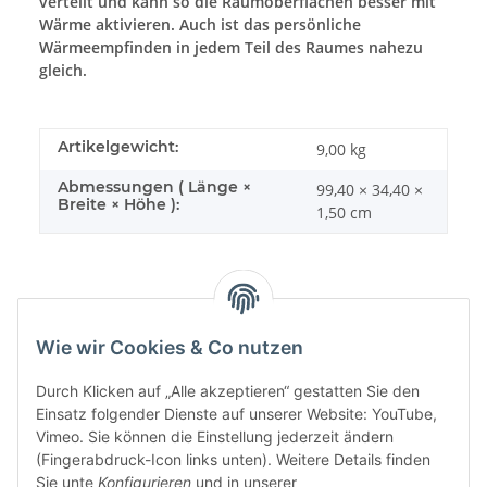
verteilt und kann so die Raumoberflächen besser mit
Wärme aktivieren. Auch ist das persönliche
Wärmeempfinden in jedem Teil des Raumes nahezu
gleich.
Artikelgewicht:
9,00
kg
Abmessungen ( Länge ×
99,40 × 34,40 ×
Breite × Höhe ):
1,50 cm
Wie wir Cookies & Co nutzen
Sonstiges
Durch Klicken auf „Alle akzeptieren“ gestatten Sie den
Einsatz folgender Dienste auf unserer Website: YouTube,
Vimeo. Sie können die Einstellung jederzeit ändern
(Fingerabdruck-Icon links unten). Weitere Details finden
Sie unte
Konfigurieren
und in unserer