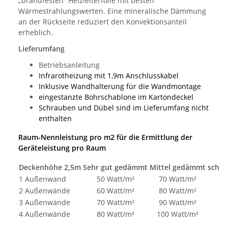
„brandfesten“ Heizleiterfolie mit besten
Wärmestrahlungswerten. Eine mineralische Dämmung
an der Rückseite reduziert den Konvektionsanteil
erheblich.
Lieferumfang
Betriebsanleitung
Infrarotheizung mit 1,9m Anschlusskabel
Inklusive Wandhalterung für die Wandmontage
eingestanzte Bohrschablone im Kartondeckel
Schrauben und Dübel sind im Lieferumfang nicht
enthalten
Raum-Nennleistung pro m2 für die Ermittlung der
Geräteleistung pro Raum
Deckenhöhe 2,5m
Sehr gut gedämmt
Mittel gedämmt
schle
1 Außenwand
50 Watt/m²
70 Watt/m²
9
2 Außenwände
60 Watt/m²
80 Watt/m²
10
3 Außenwände
70 Watt/m²
90 Watt/m²
11
4 Außenwände
80 Watt/m²
100 Watt/m²
12