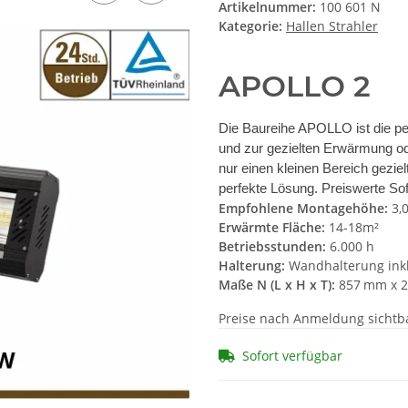
Artikelnummer:
100 601 N
Kategorie:
Hallen Strahler
APOLLO 2
Die Baureihe APOLLO ist die perf
und zur gezielten Erwärmung o
nur einen kleinen Bereich gezi
perfekte Lösung. Preiswerte So
Empfohlene Montagehöhe:
3,
Erwärmte Fläche:
14-18m²
Betriebsstunden:
6.000 h
Halterung:
Wandhalterung inkl
Maße N (L x H x T):
857 mm x 
Preise nach Anmeldung sichtb
Sofort verfügbar